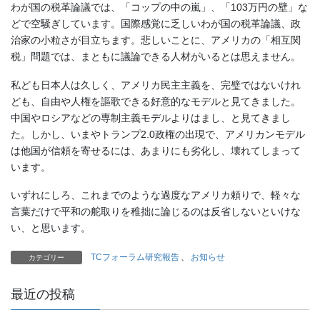
わが国の税革論議では、「コップの中の嵐」、「103万円の壁」な
どで空騒ぎしています。国際感覚に乏しいわが国の税革論議、政
治家の小粒さが目立ちます。悲しいことに、アメリカの「相互関
税」問題では、まともに議論できる人材がいるとは思えません。
私ども日本人は久しく、アメリカ民主主義を、完璧ではないけれ
ども、自由や人権を謳歌できる好意的なモデルと見てきました。
中国やロシアなどの専制主義モデルよりはまし、と見てきまし
た。しかし、いまやトランプ2.0政権の出現で、アメリカンモデル
は他国が信頼を寄せるには、あまりにも劣化し、壊れてしまって
います。
いずれにしろ、これまでのような過度なアメリカ頼りで、軽々な
言葉だけで平和の舵取りを稚拙に論じるのは反省しないといけな
い、と思います。
TCフォーラム研究報告
、
お知らせ
カテゴリー
最近の投稿