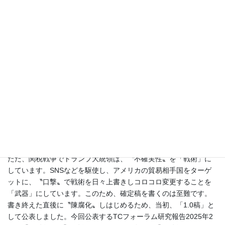
す。また、トランプ政策の多くは、アメリカの超保守的な法律・
政治理論、考え方に基づいています。
今回の研究報告は、トランプ2.0政権に「自国第一課税政策」を分
析することが主眼です。しかし、まず、プロローグとして、トラ
ンプ政権の指南書である『プロジェクト25』や保守的な法政理
論、伝統的は租税法律主義や予算法律主義のもとで濫発されるい
わゆる「即法」、“大統領令”、の法的所在などについて斬り込んで
見ました。
プロローグを書いた後、トランプ2.0政権の自国第一課税政策や
2021国際課税合意からの離脱方針、大統領令を支える法的典拠、
仕向地主義の消費税と関税との関係などについて深堀しました。
ただ、関税戦争でトランプ大統領は、〝不確実性〟を「戦術」に
しています。SNSなどを駆使し、アメリカの貿易相手国をターゲ
ットに、〝口撃〟で戦術を日々上書きしコロコロ変更することを
「武器」にしています。このため、確定稿を書くのは至難です。
書き終えた直後に〝陳腐化〟しはじめるため、当初、「1.0稿」と
して公表しました。今回公表するTCフォーラム研究報告2025年2