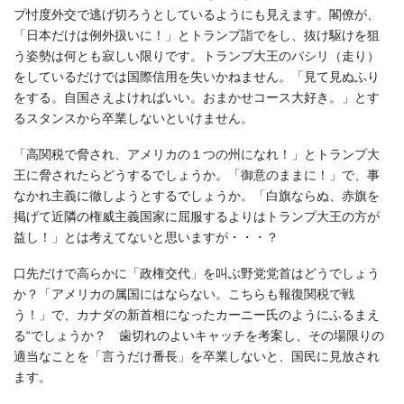
プ忖度外交で逃げ切ろうとしているようにも見えます。閣僚が、
「日本だけは例外扱いに！」とトランプ詣でをし、抜け駆けを狙
う姿勢は何とも寂しい限りです。トランプ大王のパシリ（走り）
をしているだけでは国際信用を失いかねません。「見て見ぬふり
をする。自国さえよければいい。おまかせコース大好き。」とす
るスタンスから卒業しないといけません。
「高関税で脅され、アメリカの１つの州になれ！」とトランプ大
王に脅されたらどうするでしょうか。「御意のままに！」で、事
なかれ主義に徹しようとするでしょうか。「白旗ならぬ、赤旗を
掲げて近隣の権威主義国家に屈服するよりはトランプ大王の方が
益し！」とは考えてないと思いますが・・・？
口先だけで高らかに「政権交代」を叫ぶ野党党首はどうでしょう
か？「アメリカの属国にはならない。こちらも報復関税で戦
う！」で、カナダの新首相になったカーニー氏のようにふるまえ
る“でしょうか？ 歯切れのよいキャッチを考案し、その場限りの
適当なことを「言うだけ番長」を卒業しないと、国民に見放され
ます。