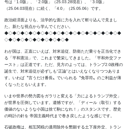
号は「1.0版」、「2.0版」（25.03.28現在）、「3.0版」
（25.04.03現在）に続く、「4.0」（25.05.06）です。
政治経済面よりも、法学的な面に力を入れて斬り込んで見まし
た。新たな視点から学んでください。
◆◇◆◇◆◇◆◇◆◇◆◇◆◇◆◇◆◇◆◇◆◇◆◇◆◇◆◇◆
◇◆◇◆◇◆◇◆◇◆◇◆◇◆◇◆
わが国は、正直にいえば、対米追従、防衛ただ乗りを正当化でき
る「平和憲法」で、これまで繁栄してきました。「平和外交ファ
ースト」は正道です。ただ、見方のよっては、トランプ2.0政権の
誕生で、対米追従が必ずしも“正論”とはいえなくなりつつありま
す。いわば〝言うだけ番長〟でいられる〝免罪符〟のご利益が薄
くなったともいえます。
いまや世界の勢力図をガラリと変える「力によるトランプ外交」
が世界を圧倒しています。遺憾ですが、「ディール（取引）する
価値のないような小国は捨て駒になれ！」のスタンスです。歴史
の時計の針を 帝国主義時代まで巻き戻したような感じです。
石破政権は、相互関税の適用除外を懇願する土下座外交、トラン