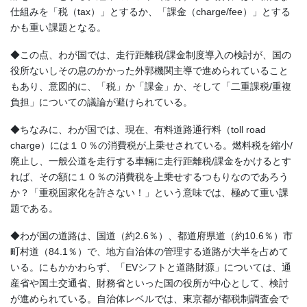
仕組みを「税（tax）」とするか、「課金（charge/fee）」とする
かも重い課題となる。
◆この点、わが国では、走行距離税/課金制度導入の検討が、国の
役所ないしその息のかかった外郭機関主導で進められていること
もあり、意図的に、「税」か「課金」か、そして「二重課税/重複
負担」についての議論が避けられている。
◆ちなみに、わが国では、現在、有料道路通行料（toll road
charge）には１０％の消費税が上乗せされている。燃料税を縮小/
廃止し、一般公道を走行する車輛に走行距離税/課金をかけるとす
れば、その額に１０％の消費税を上乗せするつもりなのであろう
か？「重税国家化を許さない！」という意味では、極めて重い課
題である。
◆わが国の道路は、国道（約2.6％）、都道府県道（約10.6％）市
町村道（84.1％）で、地方自治体の管理する道路が大半を占めて
いる。にもかかわらず、「EVシフトと道路財源」については、通
産省や国土交通省、財務省といった国の役所が中心として、検討
が進められている。自治体レベルでは、東京都が都税制調査会で