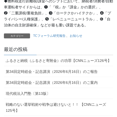
◆燃料税走行距離税/課金へのシフトにおいて、納税者/消費者/自動
車運転者サイドからは、❶「『税』か『課金』かの選択」、
❷「二重課税/重複負担」、❸「ローテクかハイテクか」、❹「プ
ライバシー/人権保護」、❺「レベニューニュートラル」、➏「自
治体の自主財源確保」などが最も重い課題である。
TCフォーラム研究報告
、
お知らせ
カテゴリー
最近の投稿
ふるさと納税（ふるさと寄附金）の功罪【CNNニューズ126号】
第34回定時総会・記念講演（2026年6月16日）のご報告
第34回定時総会・記念講演（2026年6月16日）のご案内
現代税法入門塾〔第13版〕
戦略のない選挙戦術や戦争は避けないと！！ 【CNNニューズ
125号】