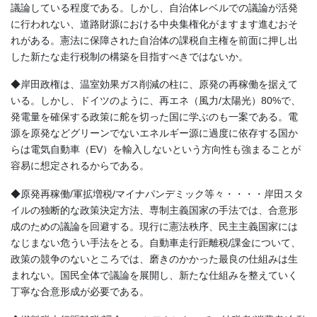
議論している程度である。しかし、自治体レベルでの議論が活発
に行われない、道路財源における中央集権化がますます進むおそ
れがある。憲法に保障された自治体の課税自主権を前面に押し出
した新たな走行税制の構築を目指すべきではないか。
◆岸田政権は、温室効果ガス削減の柱に、原発の再稼働を据えて
いる。しかし、ドイツのように、再エネ（風力/太陽光）80%で、
発電量を確保する政策に舵を切った国に学ぶのも一案である。電
源を原発などグリーンでないエネルギー源に過度に依存する国か
らは電気自動車（EV）を輸入しないという方向性も強まることが
容易に想定されるからである。
◆原発再稼働/軍拡増税/マイナパンデミック等々・・・・岸田スタ
イルの独断的な政策決定方法、専制主義国家の手法では、合意形
成のための議論を回避する。現行に憲法秩序、民主主義国家には
なじまない危うい手法をとる。自動車走行距離税/課金について、
政策の競争のないところでは、磨きのかかった最良の仕組みは生
まれない。国民全体で議論を展開し、新たな仕組みを整えていく
丁寧な合意形成が必要である。