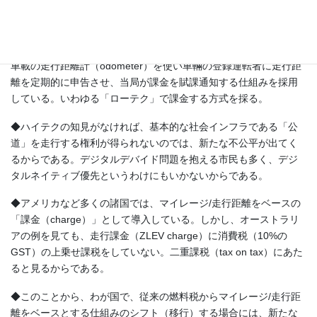
◆オーストラリアは、州レベルで2022年から「ゼロおよび低炭素
排出車（ZLEV）」を対象に、走行距離税を導入した。しかし、有
料道路（toll roads）とは異なり、一般公道（public roads）では、
車載の走行距離計（odometer）を使い車輛の登録運転者に走行距
離を定期的に申告させ、当局が課金を賦課通知する仕組みを採用
している。いわゆる「ローテク」で課金する方式を採る。
◆ハイテクの知見がなければ、基本的な社会インフラである「公
道」を走行する権利が得られないのでは、新たな不公平が出てく
るからである。デジタルデバイド問題を抱える市民も多く、デジ
タルネイティブ優先というわけにもいかないからである。
◆アメリカなど多くの諸国では、マイレージ/走行距離をベースの
「課金（charge）」として導入している。しかし、オーストラリ
アの例を見ても、走行課金（ZLEV charge）に消費税（10%の
GST）の上乗せ課税をしていない。二重課税（tax on tax）にあた
ると見るからである。
◆このことから、わが国で、従来の燃料税からマイレージ/走行距
離をベースとする仕組みのシフト（移行）する場合には、新たな