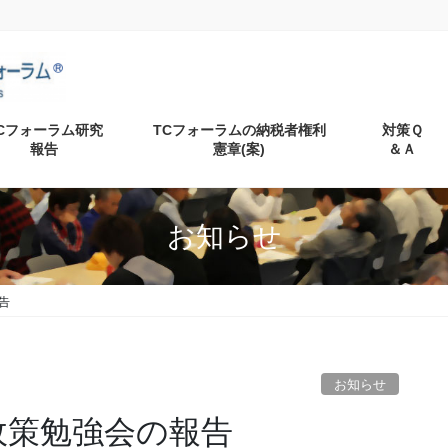
Cフォーラム研究
TCフォーラムの納税者権利
対策Ｑ
報告
憲章(案)
＆Ａ
お知らせ
告
お知らせ
政策勉強会の報告