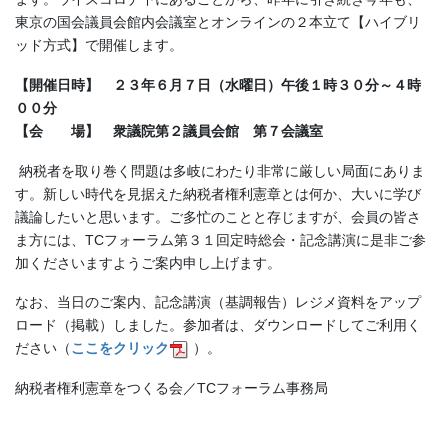
東京の国会議員会館内会議室とオンラインの２本立て【ハイブリ
ッド方式】で開催します。
【開催日時】 ２３年６月７日（水曜日）午後１時３０分～４時
００分
【会 場】 衆議院第２議員会館 第７会議室
納税者を取り巻く問題は多岐にわたり非常に厳しい局面にありま
す。新しい時代を見据えた納税者権利憲章とは何か、大いに学び
議論したいと思います。ご多忙のことと存じますが、会員の皆さ
ま方には、TCフォーラム第３１回定時総会・記念講演に是非ご参
加くださいますようご案内申し上げます。
なお、当日のご案内、記念講演（基調報告）レジメ資料をアップ
ロード（掲載）しました。参加者は、ダウンロードしてご利用く
ださい（
ここをクリック
）。
納税者権利憲章をつくる会／TCフォーラム事務局